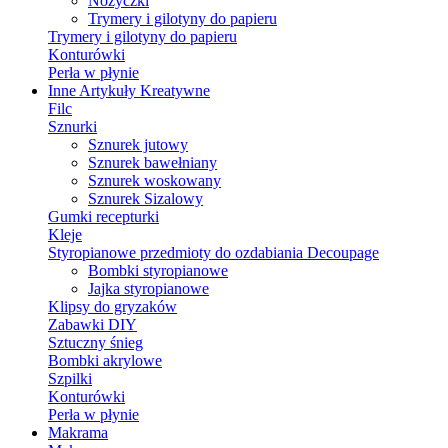
Nożyczki
Trymery i gilotyny do papieru
Trymery i gilotyny do papieru
Konturówki
Perła w płynie
Inne Artykuły Kreatywne
Filc
Sznurki
Sznurek jutowy
Sznurek bawełniany
Sznurek woskowany
Sznurek Sizalowy
Gumki recepturki
Kleje
Styropianowe przedmioty do ozdabiania Decoupage
Bombki styropianowe
Jajka styropianowe
Klipsy do gryzaków
Zabawki DIY
Sztuczny śnieg
Bombki akrylowe
Szpilki
Konturówki
Perła w płynie
Makrama