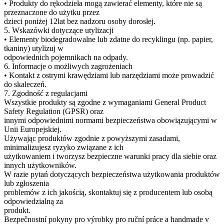
• Produkty do rękodzieła mogą zawierać elementy, które nie są
przeznaczone do użytku przez
dzieci poniżej 12lat bez nadzoru osoby dorosłej.
5. Wskazówki dotyczące utylizacji
• Elementy biodegradowalne lub zdatne do recyklingu (np. papier,
tkaniny) utylizuj w
odpowiednich pojemnikach na odpady.
6. Informacje o możliwych zagrożeniach
• Kontakt z ostrymi krawędziami lub narzędziami może prowadzić
do skaleczeń.
7. Zgodność z regulacjami
Wszystkie produkty są zgodne z wymaganiami General Product
Safety Regulation (GPSR) oraz
innymi odpowiednimi normami bezpieczeństwa obowiązującymi w
Unii Europejskiej.
Używając produktów zgodnie z powyższymi zasadami,
minimalizujesz ryzyko związane z ich
użytkowaniem i tworzysz bezpieczne warunki pracy dla siebie oraz
innych użytkowników.
W razie pytań dotyczących bezpieczeństwa użytkowania produktów
lub zgłoszenia
problemów z ich jakością, skontaktuj się z producentem lub osobą
odpowiedzialną za
produkt.
Bezpečnostní pokyny pro výrobky pro ruční práce a handmade v