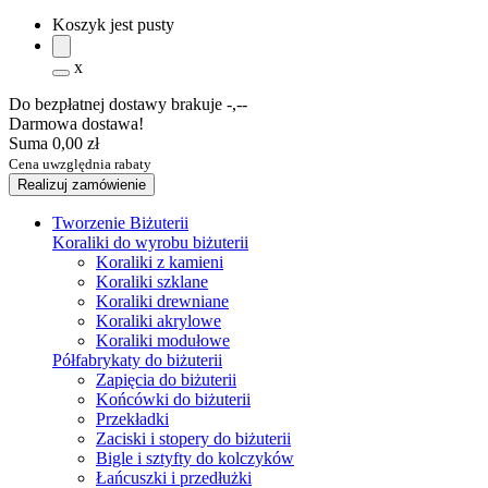
Koszyk jest pusty
x
Do bezpłatnej dostawy brakuje
-,--
Darmowa dostawa!
Suma
0,00 zł
Cena uwzględnia rabaty
Realizuj zamówienie
Tworzenie Biżuterii
Koraliki do wyrobu biżuterii
Koraliki z kamieni
Koraliki szklane
Koraliki drewniane
Koraliki akrylowe
Koraliki modułowe
Półfabrykaty do biżuterii
Zapięcia do biżuterii
Końcówki do biżuterii
Przekładki
Zaciski i stopery do biżuterii
Bigle i sztyfty do kolczyków
Łańcuszki i przedłużki