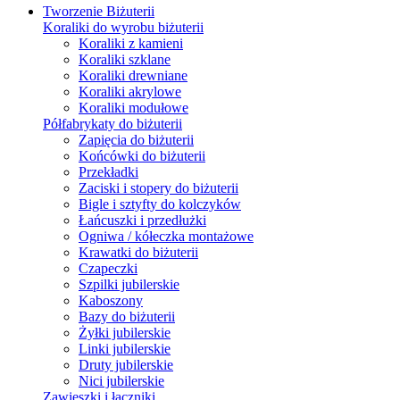
Tworzenie Biżuterii
Koraliki do wyrobu biżuterii
Koraliki z kamieni
Koraliki szklane
Koraliki drewniane
Koraliki akrylowe
Koraliki modułowe
Półfabrykaty do biżuterii
Zapięcia do biżuterii
Końcówki do biżuterii
Przekładki
Zaciski i stopery do biżuterii
Bigle i sztyfty do kolczyków
Łańcuszki i przedłużki
Ogniwa / kółeczka montażowe
Krawatki do biżuterii
Czapeczki
Szpilki jubilerskie
Kaboszony
Bazy do biżuterii
Żyłki jubilerskie
Linki jubilerskie
Druty jubilerskie
Nici jubilerskie
Zawieszki i łączniki