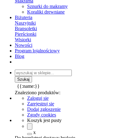
Makrama
Sznurki do makramy
Koraliki drewniane
Biżuteria
Naszyjniki
Bransoletki
Pierścionki
Wisiorki
Nowości
Program lojalnościowy
Blog
{{:name:}}
Znaleziono produktów:
Zaloguj się
Zarejestruj się
Dodaj zgłoszenie
Zgody cookies
Koszyk jest pusty
x
Do bezpłatnej dostawy brakuje
-,--