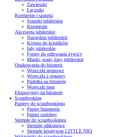
Zawieszki
Łączniki
Rzemienie i sznurki
Sznurki jubilerskie
Rzemienie
Akcesoria jubilerskie
Narzędzia jubilerskie
Krosno do koralików
Igły jubilerskie
Formy do odlewania żywicy
Miarki, wagi, lupy jubilerskie
Opakowania do biżuterii
Woreczki strunowe
Woreczki z organzy
Pudełka na biżuterię
Woreczki inne
Ekspozytory na biżuterię
Scrapbooking
Papiery do scrapbookingu
Papier Stamperia
Papier ozdobny
Stemple do scrapbookingu
Stemple silikonowe
Stemple kreatywne LITTLE NIO
Wykrojniki do scrapbookingu