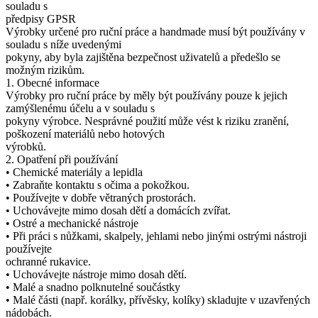
souladu s
předpisy GPSR
Výrobky určené pro ruční práce a handmade musí být používány v
souladu s níže uvedenými
pokyny, aby byla zajištěna bezpečnost uživatelů a předešlo se
možným rizikům.
1. Obecné informace
Výrobky pro ruční práce by měly být používány pouze k jejich
zamýšlenému účelu a v souladu s
pokyny výrobce. Nesprávné použití může vést k riziku zranění,
poškození materiálů nebo hotových
výrobků.
2. Opatření při používání
• Chemické materiály a lepidla
• Zabraňte kontaktu s očima a pokožkou.
• Používejte v dobře větraných prostorách.
• Uchovávejte mimo dosah dětí a domácích zvířat.
• Ostré a mechanické nástroje
• Při práci s nůžkami, skalpely, jehlami nebo jinými ostrými nástroji
používejte
ochranné rukavice.
• Uchovávejte nástroje mimo dosah dětí.
• Malé a snadno polknutelné součástky
• Malé části (např. korálky, přívěsky, kolíky) skladujte v uzavřených
nádobách.