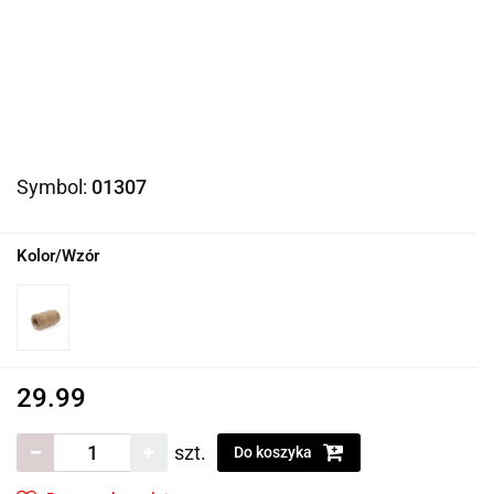
Symbol:
01307
Kolor/Wzór
29.99
szt.
Do koszyka