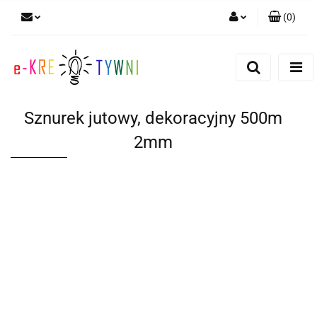
(
0
)
Zaloguj się
Zarejestruj się
Dodaj zgłoszenie
Sznurek jutowy, dekoracyjny 500m
Zgody cookies
2mm