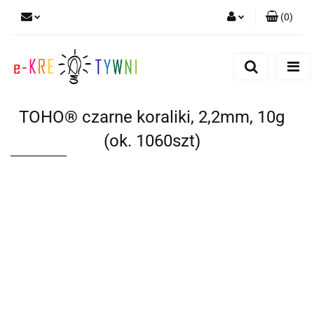
(
0
)
Zaloguj się
Zarejestruj się
Dodaj zgłoszenie
TOHO® czarne koraliki, 2,2mm, 10g
Zgody cookies
(ok. 1060szt)