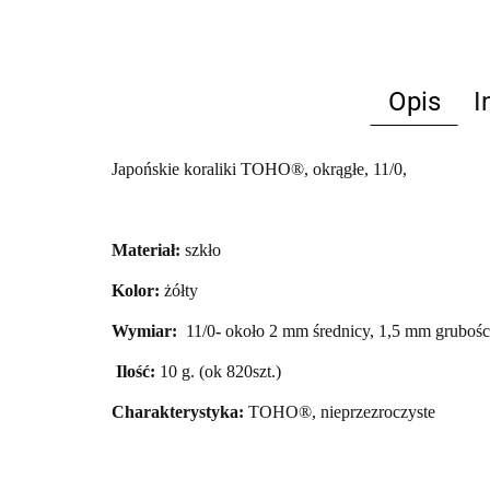
Opis
I
Japońskie koraliki TOHO®, okrągłe, 11/0,
Materiał:
szkło
Kolor:
żółty
Wymiar:
11/0
-
około 2 mm średnicy, 1,5 mm grubośc
Ilość:
10 g. (ok 820szt.)
Charakterystyka:
TOHO®, nieprzezroczyste