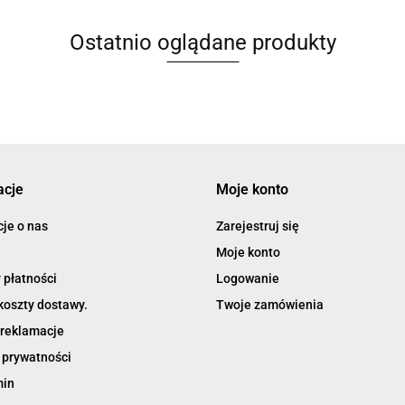
Ostatnio oglądane produkty
acje
Moje konto
je o nas
Zarejestruj się
Moje konto
 płatności
Logowanie
koszty dostawy.
Twoje zamówienia
 reklamacje
 prywatności
min