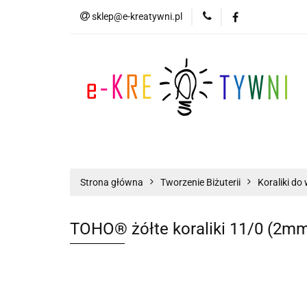
sklep@e-kreatywni.pl
Tworzenie Biżuteri
Biżuteria
Now
Tworzenie Biżuterii
Scrapbooking
Strona główna
Tworzenie Biżuterii
Koraliki do 
TOHO® żółte koraliki 11/0 (2mm)