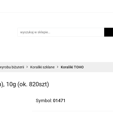
i
Scrapbooking
Inne Artykuły Kreatywne
Mak
ości
Program lojalnościowy
Blog
Inne Artykuły Kreatywne
Makrama
Biżuteria
N
wyrobu biżuterii
Koraliki szklane
Koraliki TOHO
, 10g (ok. 820szt)
Symbol:
01471