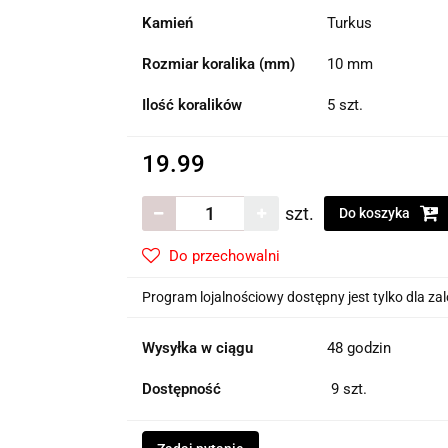
Kamień
Turkus
Rozmiar koralika (mm)
10 mm
Ilość koralików
5 szt.
19.99
szt.
Do koszyka
Do przechowalni
Program lojalnościowy dostępny jest tylko dla z
Wysyłka w ciągu
48 godzin
Dostępność
9
szt.