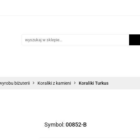
i
Scrapbooking
Inne Artykuły Kreatywne
Mak
ości
Program lojalnościowy
Blog
Inne Artykuły Kreatywne
Makrama
Biżuteria
N
wyrobu biżuterii
Koraliki z kamieni
Koraliki Turkus
Symbol:
00852-B