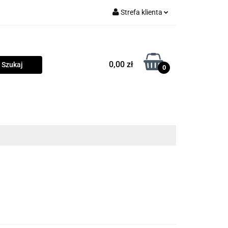
Strefa klienta
rama
Zaloguj się
Zarejestruj się
0,00 zł
0
Dodaj zgłoszenie
Zgody cookies
owości
Program lojalnościowy
Blog