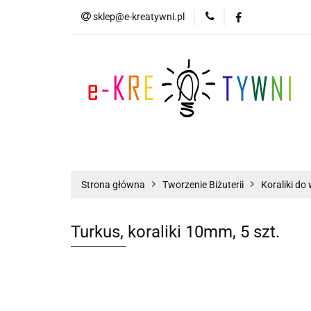
sklep@e-kreatywni.pl
Tworzenie Biżuteri
Biżuteria
Now
Tworzenie Biżuterii
Scrapbooking
Strona główna
Tworzenie Biżuterii
Koraliki do 
Turkus, koraliki 10mm, 5 szt.