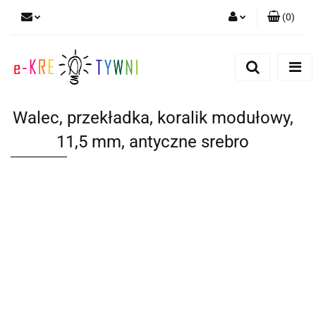
(
0
)
Zaloguj się
Zarejestruj się
Dodaj zgłoszenie
Walec, przekładka, koralik modułowy,
Zgody cookies
11,5 mm, antyczne srebro