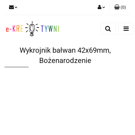
(
0
)
Zaloguj się
Zarejestruj się
Dodaj zgłoszenie
Wykrojnik bałwan 42x69mm,
Zgody cookies
Bożenarodzenie