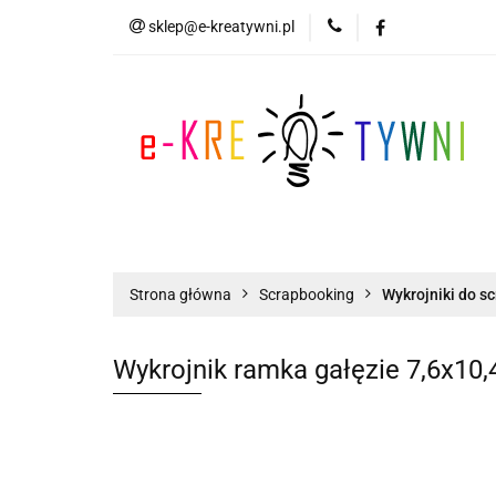
sklep@e-kreatywni.pl
Tworzenie Biżuteri
Biżuteria
Now
Tworzenie Biżuterii
Scrapbooking
Strona główna
Scrapbooking
Wykrojniki do s
Wykrojnik ramka gałęzie 7,6x10