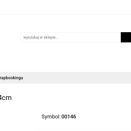
i
Scrapbooking
Inne Artykuły Kreatywne
Mak
ości
Program lojalnościowy
Blog
Inne Artykuły Kreatywne
Makrama
Biżuteria
N
crapbookingu
,4cm
Symbol:
00146