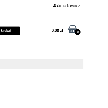
Strefa klienta
rama
Zaloguj się
Zarejestruj się
0,00 zł
0
Dodaj zgłoszenie
Zgody cookies
owości
Program lojalnościowy
Blog