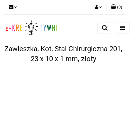
(
0
)
Zaloguj się
Zarejestruj się
Dodaj zgłoszenie
Zawieszka, Kot, Stal Chirurgiczna 201,
Zgody cookies
23 x 10 x 1 mm, złoty