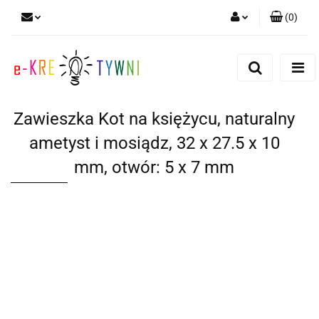
(
0
)
Zaloguj się
Zarejestruj się
Dodaj zgłoszenie
Zawieszka Kot na księżycu, naturalny
Zgody cookies
ametyst i mosiądz, 32 x 27.5 x 10
mm, otwór: 5 x 7 mm