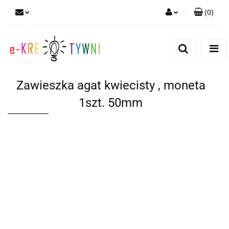
(
0
)
Zaloguj się
Zarejestruj się
Dodaj zgłoszenie
Zawieszka agat kwiecisty , moneta
Zgody cookies
1szt. 50mm