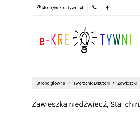
sklep@e-kreatywni.pl
Tworzenie Biżuteri
Biżuteria
Now
Tworzenie Biżuterii
Scrapbooking
Strona główna
Tworzenie Biżuterii
Zawieszki i 
Zawieszka niedźwiedź, Stal chir