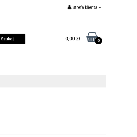
Strefa klienta
rama
Zaloguj się
Zarejestruj się
0,00 zł
0
Dodaj zgłoszenie
Zgody cookies
owości
Program lojalnościowy
Blog