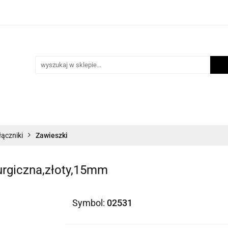
i
Scrapbooking
Inne Artykuły Kreatywne
Mak
ości
Program lojalnościowy
Blog
Inne Artykuły Kreatywne
Makrama
Biżuteria
N
łączniki
Zawieszki
urgiczna,złoty,15mm
Symbol:
02531