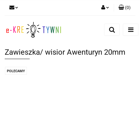
(
0
)
Zaloguj się
Zarejestruj się
Dodaj zgłoszenie
Zawieszka/ wisior Awenturyn 20mm
Zgody cookies
POLECAMY