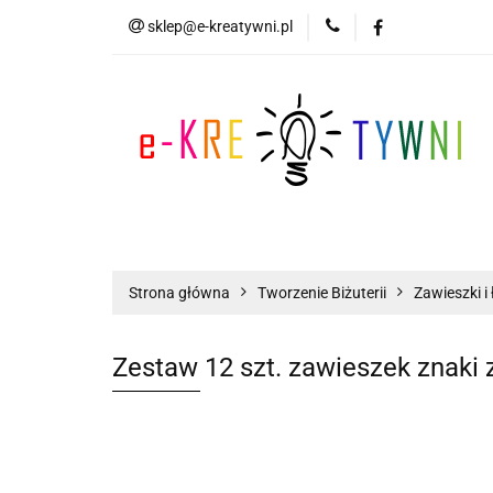
sklep@e-kreatywni.pl
Tworzenie Biżuteri
Biżuteria
Now
Tworzenie Biżuterii
Scrapbooking
Strona główna
Tworzenie Biżuterii
Zawieszki i 
Zestaw 12 szt. zawieszek znaki