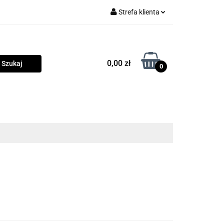
Strefa klienta
rama
Zaloguj się
Zarejestruj się
0,00 zł
0
Dodaj zgłoszenie
Zgody cookies
owości
Program lojalnościowy
Blog