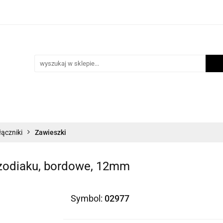
i
Scrapbooking
Inne Artykuły Kreatywne
Mak
ości
Program lojalnościowy
Blog
Inne Artykuły Kreatywne
Makrama
Biżuteria
N
łączniki
Zawieszki
 zodiaku, bordowe, 12mm
Symbol:
02977