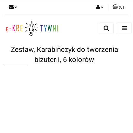
(
0
)
Zaloguj się
Zarejestruj się
Dodaj zgłoszenie
Zestaw, Karabińczyk do tworzenia
Zgody cookies
biżuterii, 6 kolorów