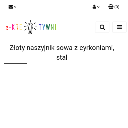
(
0
)
Zaloguj się
Zarejestruj się
Dodaj zgłoszenie
Złoty naszyjnik sowa z cyrkoniami,
Zgody cookies
stal