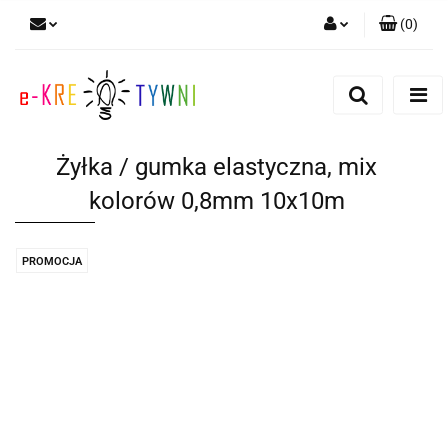
(
0
)
Zaloguj się
Zarejestruj się
Dodaj zgłoszenie
Żyłka / gumka elastyczna, mix
Zgody cookies
kolorów 0,8mm 10x10m
PROMOCJA