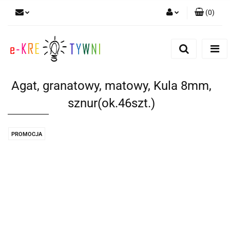
(
0
)
Zaloguj się
Zarejestruj się
Dodaj zgłoszenie
Agat, granatowy, matowy, Kula 8mm,
Zgody cookies
sznur(ok.46szt.)
PROMOCJA