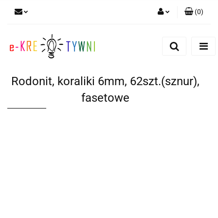
(
0
)
Zaloguj się
Zarejestruj się
Dodaj zgłoszenie
Rodonit, koraliki 6mm, 62szt.(sznur),
Zgody cookies
fasetowe